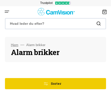
Gå
Trustpilot
til
indhold
Indkøbsk
Hvad leder du efter?
Hjem
Alarm brikker
Kollektion:
Alarm brikker
Sorter
Musling,
Sort