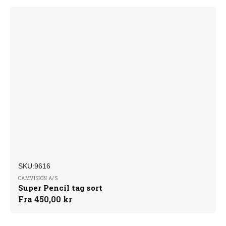
SKU:
Forhandler:
SKU:9616
CAMVISION A/S
Super Pencil tag sort
Normalpris
Fra 450,00 kr
PencilTag