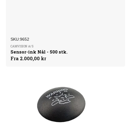
SKU:
Forhandler:
SKU:9652
CAMVISION A/S
Sensor-ink Nål - 500 stk.
Normalpris
Fra 2.000,00 kr
Musling
midi
AM
med
blæk
500
stk.