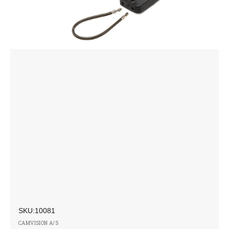
SKU:
Forhandler:
SKU:10081
CAMVISION A/S