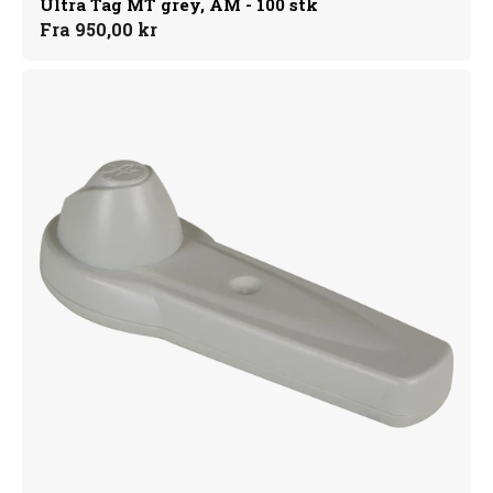
Ultra Tag MT grey, AM - 100 stk
Normalpris
Fra 950,00 kr
Ultra
Tag
grey,
Eksl.
nål
-
100
stk.