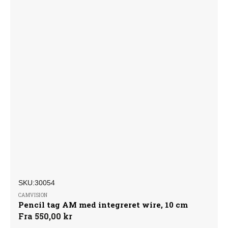
SKU:
Forhandler:
SKU:30054
CAMVISION
Pencil tag AM med integreret wire, 10 cm
Normalpris
Fra 550,00 kr