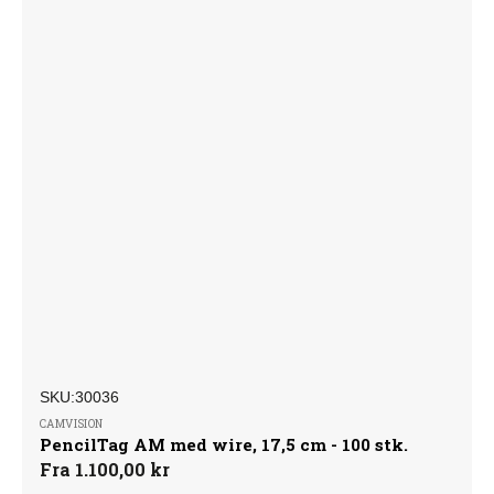
SKU:
Forhandler:
SKU:30036
CAMVISION
PencilTag AM med wire, 17,5 cm - 100 stk.
Normalpris
Fra 1.100,00 kr