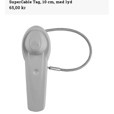
SuperCable Tag, 10 cm, med lyd
Normalpris
65,00 kr
UltraTag
med
wire,
AM
-
100
stk.