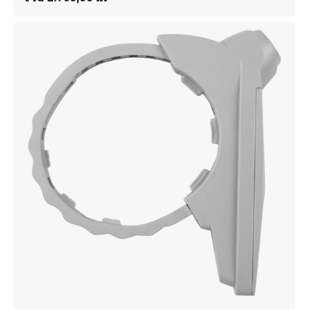
Ultra
Tag
MT
grey,
AM
-
100
stk