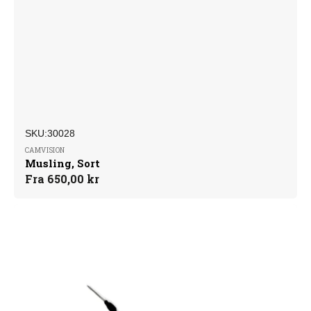
SKU:
Forhandler:
SKU:30028
CAMVISION
Musling, Sort
Normalpris
Fra 650,00 kr
Pencil
tag
AM
med
integreret
wire,
10
cm