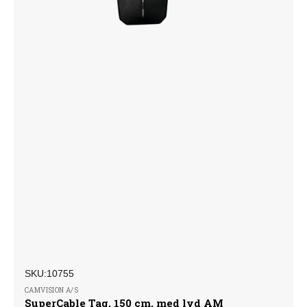
SKU:
Forhandler:
SKU:10755
CAMVISION A/S
SuperCable Tag, 150 cm, med lyd AM