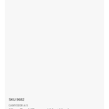
SKU:
Forhandler:
SKU:9682
CAMVISION A/S