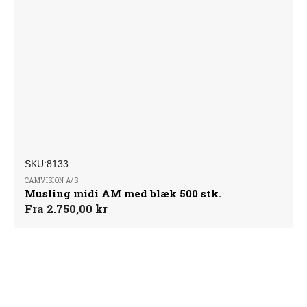
SKU:
Forhandler:
SKU:8133
CAMVISION A/S
Musling midi AM med blæk 500 stk.
Normalpris
Fra 2.750,00 kr
Musling
alarm
brik
med
blæk,