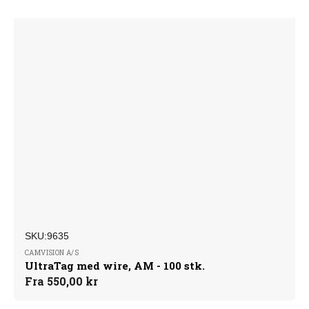
SKU:
Forhandler:
SKU:9635
CAMVISION A/S
UltraTag med wire, AM - 100 stk.
Normalpris
Fra 550,00 kr