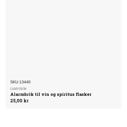
SKU:
Forhandler:
SKU:13440
CAMVISION
Alarmbrik til vin og spiritus flasker
Normalpris
25,00 kr
Shell
Super
Detacher