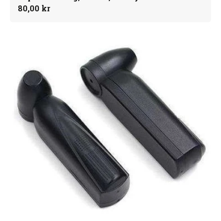
Normalpris
80,00 kr
Super
Pencil
tag
sort