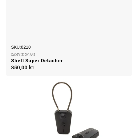
SKU:
Forhandler:
SKU:8210
CAMVISION A/S
Shell Super Detacher
Normalpris
850,00 kr
SuperCable
Tag,
10
cm,
med
lyd