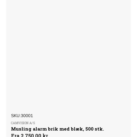
SKU:
Forhandler:
SKU:30001
CAMVISION A/S
Musling alarm brik med blæk, 500 stk.
Normalpris
Fra 2.750,00 kr