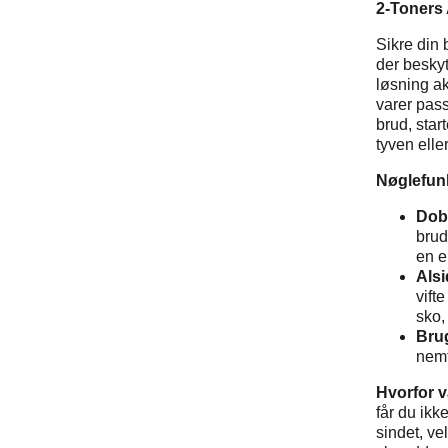
2-Toners 
Sikre din
der beskyt
løsning a
varer pas
brud, star
tyven elle
Nøglefun
Dob
brud
en e
Als
vift
sko,
Brug
nemt
Hvorfor 
får du ikk
sindet, ve