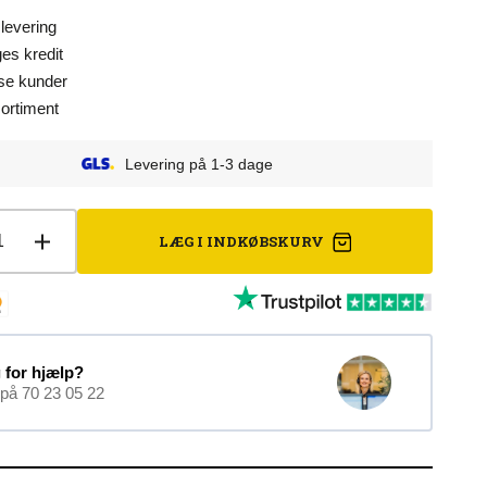
 levering
es kredit
dse kunder
sortiment
Levering på 1-3 dage
Åbn
mediet
2
LÆG I INDKØBSKURV
cer
Øg
i
gallerivisning
let
antallet
for
etic
Magnetic
ming
Alarming
2-
 for hjælp?
Tone
 på 70 23 05 22
ium
medium
p
Wrap
mm
720mm
wire