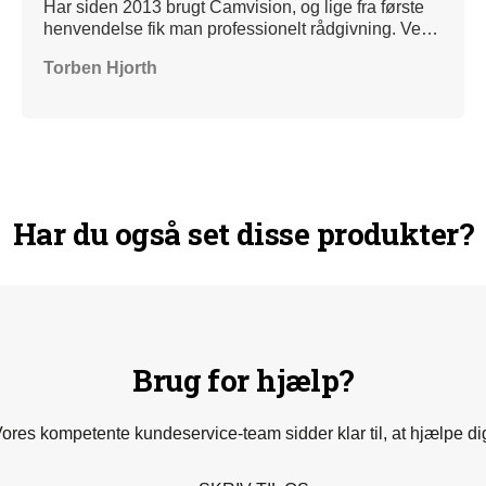
Har siden 2013 brugt Camvision, og lige fra første
henvendelse fik man professionelt rådgivning. Ved
henvendelser omkring opsætning, hvis IP adressen
Torben Hjorth
var smuttet osv har vi altid fået hjælp med det
samme. Jeg kan kun give dem 5 STORE stjerne, og
anbefale andre at gå samme vej.
Har du også set disse produkter?
Brug for hjælp?
ores kompetente kundeservice-team sidder klar til, at hjælpe di