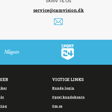
SKRIV TIL OS
service@camvision.dk
RIER
VIGTIGE LINKS
kker
Kunde login
ls
Opret kundekonto
ring
Om os