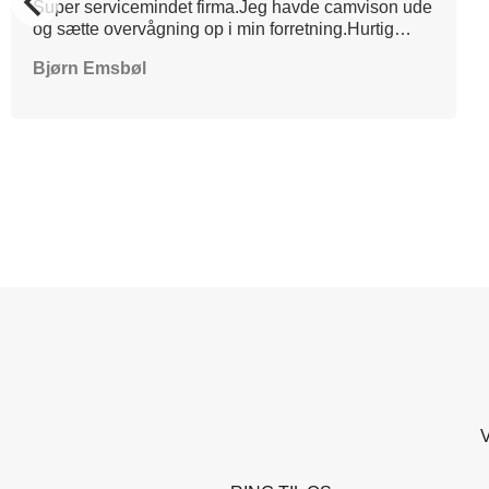
Super servicemindet firma.Jeg havde camvison ude
og sætte overvågning op i min forretning.Hurtig
levering! Søde teknikkere der gav en informativ og
Bjørn Emsbøl
behagelig oplæring i udstyret.Kan varmt anbefales
👍
V