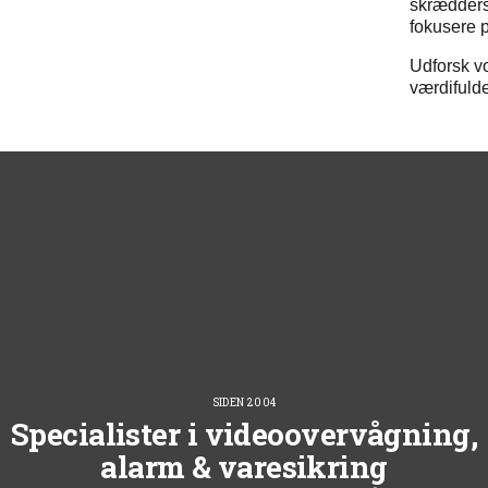
skrædders
fokusere p
Udforsk v
værdifulde
SIDEN 2004
Specialister i videoovervågning,
alarm & varesikring