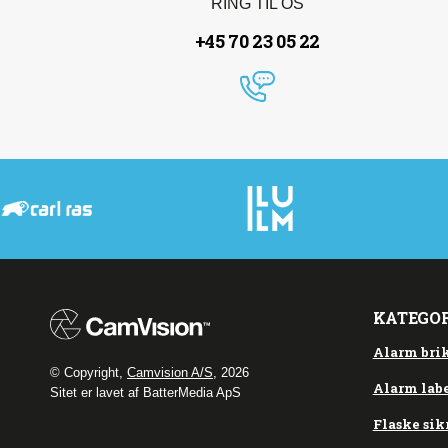
RING TIL OS
+45 70 23 05 22
KATEGO
Alarm bri
© Copyright,
Camvision A/S
, 2026
Alarm labe
Sitet er lavet af BatterMedia ApS
Flaske sik