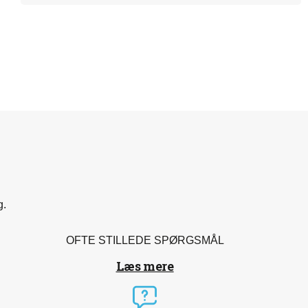
med 30 dages optagelse så man kan gå tilbage
hvis der skulle være noget. Som sagt alt har været
en god oplevelse for os indtil nu og kan varmt
anbefale deres system
g.
OFTE STILLEDE SPØRGSMÅL
Læs mere