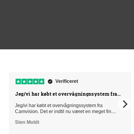
Verificeret
Jeg/vi har købt et overvågningssystem fra
Camvision
Jeg/vi har købt et overvågningssystem fra
Camvision. Det er indtil nu været en meget fin
oplevelse og service. vi har 12 camera og det virker
Sten Moldt
super godt med deres app. Så vi har det på vores
mobiltelefon og det er nemt at finde rundt i og godt