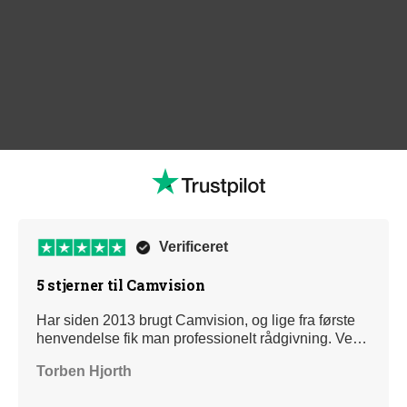
Verificeret
5 stjerner til Camvision
Har siden 2013 brugt Camvision, og lige fra første
henvendelse fik man professionelt rådgivning. Ved
henvendelser omkring opsætning, hvis IP adressen
Torben Hjorth
var smuttet osv har vi altid fået hjælp med det
samme. Jeg kan kun give dem 5 STORE stjerne, og