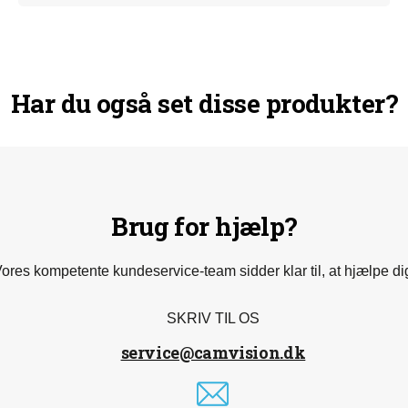
anbefale andre at gå samme vej.
Har du også set disse produkter?
Brug for hjælp?
ores kompetente kundeservice-team sidder klar til, at hjælpe di
SKRIV TIL OS
service@camvision.dk