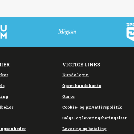
RIER
VIGTIGE LINKS
kker
Kunde login
ls
Opret kundekonto
ring
Om os
lbehør
Cookie- og privatlivspolitik
Salgs- og leveringsbetingelser
ingsenheder
Levering og betaling