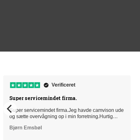
Verificeret
Super servicemindet firma.
Super servicemindet firma.Jeg havde camvison ude
og sætte overvågning op i min forretning.Hurtig
levering! Søde teknikkere der gav en informativ og
Bjørn Emsbøl
behagelig oplæring i udstyret.Kan varmt anbefales
👍