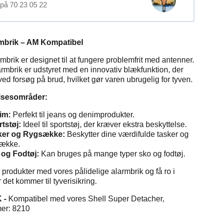
med
 på 70 23 05 22
,
blæk,
500
stk.
rmbrik – AM Kompatibel
mbrik er designet til at fungere problemfrit med antenner.
rmbrik er udstyret med en innovativ blækfunktion, der
ved forsøg på brud, hvilket gør varen ubrugelig for tyven.
sesområder:
im:
Perfekt til jeans og denimprodukter.
tstøj:
Ideel til sportstøj, der kræver ekstra beskyttelse.
ker og Rygsække:
Beskytter dine værdifulde tasker og
sække.
 og Fodtøj:
Kan bruges på mange typer sko og fodtøj.
 produkter med vores pålidelige alarmbrik og få ro i
r det kommer til tyverisikring.
 -
Kompatibel med vores Shell Super Detacher,
er: 8210