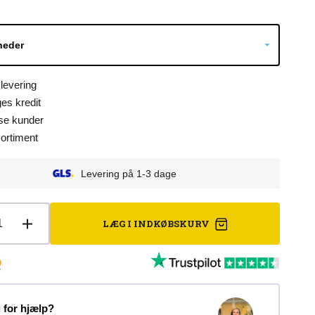
Åbn
mediet
2
i
gallerivisning
 levering
es kredit
dse kunder
sortiment
Levering på 1-3 dage
LÆG I INDKØBSKURV
cer
Øg
let
antallet
for
ing
Musling
m
alarm
brik
 for hjælp?