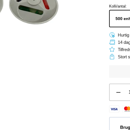
Åbn
Kolli/antal:
mediet
1
i
gallerivisning
Hurtig
14 dag
Tilfre
Stort 
Redu
antal
for
Musl
alar
brik
Brug