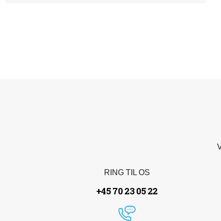
V
RING TIL OS
+45 70 23 05 22