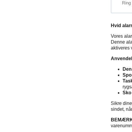
med
Ring
blæk
500
stk.
Hvid ala
Vores alar
Denne ala
aktiveres 
Anvendel
Den
Spor
Tas
ryg
Sko
Sikre dine
sindet, nå
BEMÆRK
varenumm