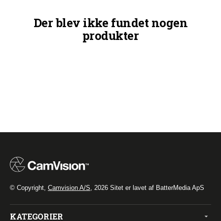
Der blev ikke fundet nogen
produkter
© Copyright,
Camvision A/S
, 2026
Sitet er lavet af BatterMedia ApS
KATEGORIER