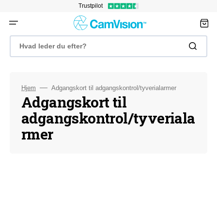
Gå
Trustpilot
til
indhold
Indkøbsk
Hvad leder du efter?
Hjem
Adgangskort til adgangskontrol/tyverialarmer
Kollektion:
Adgangskort til
adgangskontrol/tyveriala
rmer